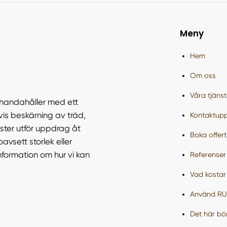
Meny
Hem
Om oss
Våra tjänst
llhandahåller med ett
s beskärning av träd,
Kontaktupp
ister utför uppdrag åt
Boka offert
avsett storlek eller
nformation om hur vi kan
Referenser
Vad kostar 
Använd RUT
Det här bör