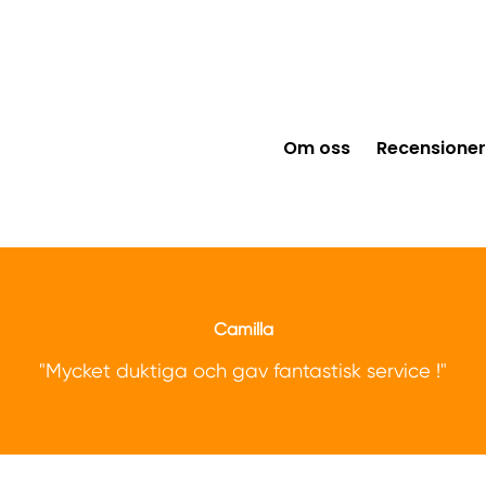
Om oss
Recensioner
Camilla
"Mycket duktiga och gav fantastisk service !"