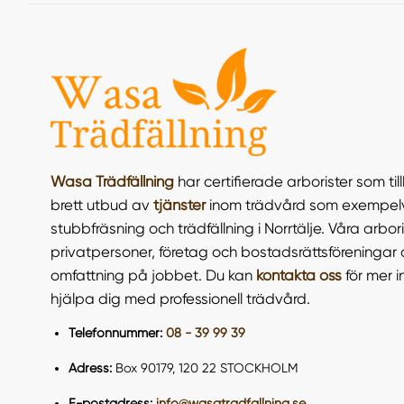
Wasa Trädfällning
har certifierade arborister som ti
brett utbud av
tjänster
inom trädvård som exempelvi
stubbfräsning och trädfällning i Norrtälje. Våra arbor
privatpersoner, företag och bostadsrättsföreningar o
omfattning på jobbet. Du kan
kontakta oss
för mer i
hjälpa dig med professionell trädvård.
Telefonnummer:
08 - 39 99 39
Adress:
Box 90179, 120 22 STOCKHOLM
E-postadress:
info@wasatradfallning.se