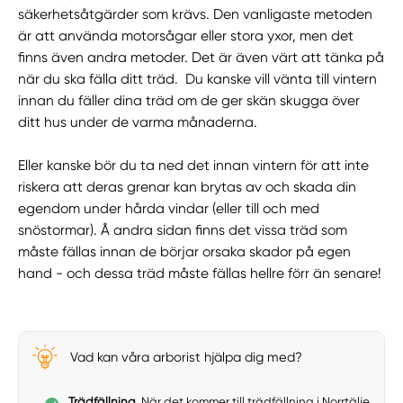
säkerhetsåtgärder som krävs. Den vanligaste metoden
är att använda motorsågar eller stora yxor, men det
finns även andra metoder. Det är även värt att tänka på
när du ska fälla ditt träd. Du kanske vill vänta till vintern
innan du fäller dina träd om de ger skän skugga över
ditt hus under de varma månaderna.
Eller kanske bör du ta ned det innan vintern för att inte
riskera att deras grenar kan brytas av och skada din
egendom under hårda vindar (eller till och med
snöstormar). Å andra sidan finns det vissa träd som
måste fällas innan de börjar orsaka skador på egen
hand - och dessa träd måste fällas hellre förr än senare!
Vad kan våra arborist hjälpa dig med?
Trädfällning
. När det kommer till trädfällning i Norrtälje