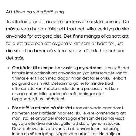
Att tänka på vid trädfällning
Trädfällning är ett arbete som kräver särskild omsorg. Du
måste veta hur du fäller ett träd och vilka verktyg du ska
använda för att göra det. Det finns många olika sätt att
fälla ett träd och att avgöra vilket som är bäst för just
din situation beror på vilken typ av träd du har och var
det står.
Om trädet till exempel har vuxit sig mycket stort
i storlek är det
kanske inte optimalt att använda en yxa eftersom det kan ta
timmar eller till och med dagar innan det faller omkull enbart
på grund av sin vikt. Detsamma gäller för mindre träd
eftersom de kan knäcka under denna process, vilket kan
orsaka potentiella skador på kraftledningar eller
byggnader/hus i närheten!
För att fälla ett träd på rätt sätt
utan att skada egendom i
närheten som kraftledningar etc. skulle vi rekommendera att
man istället använder motorsågar eftersom dessa har visat
sig vara effektiva när det gäller att skära igenom stockar.
Dock behöver du vara van vid att använda en motorsåg
innan du sätter igång. Något våra arborister i Norrtälje är