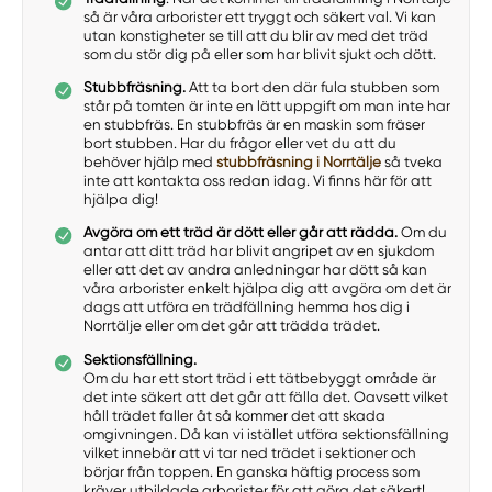
så är våra arborister ett tryggt och säkert val. Vi kan
utan konstigheter se till att du blir av med det träd
som du stör dig på eller som har blivit sjukt och dött.
Stubbfräsning.
Att ta bort den där fula stubben som
står på tomten är inte en lätt uppgift om man inte har
en stubbfräs. En stubbfräs är en maskin som fräser
bort stubben. Har du frågor eller vet du att du
behöver hjälp med
stubbfräsning i Norrtälje
så tveka
inte att kontakta oss redan idag. Vi finns här för att
hjälpa dig!
Avgöra om ett träd är dött eller går att rädda.
Om du
antar att ditt träd har blivit angripet av en sjukdom
eller att det av andra anledningar har dött så kan
våra arborister enkelt hjälpa dig att avgöra om det är
dags att utföra en trädfällning hemma hos dig i
Norrtälje eller om det går att trädda trädet.
Sektionsfällning.
Om du har ett stort träd i ett tätbebyggt område är
det inte säkert att det går att fälla det. Oavsett vilket
håll trädet faller åt så kommer det att skada
omgivningen. Då kan vi istället utföra sektionsfällning
vilket innebär att vi tar ned trädet i sektioner och
börjar från toppen. En ganska häftig process som
kräver utbildade arborister för att göra det säkert!