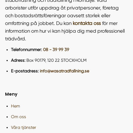
stubbfräsning och trädfällning i Norrtälje. Våra
arborister utför uppdrag åt privatpersoner, företag
och bostadsrättsföreningar oavsett storlek eller
omfattning på jobbet. Du kan
kontakta oss
för mer
information om hur vi kan hjälpa dig med professionell
trädvård.
Telefonnummer:
08 - 39 99 39
Adress:
Box 90179, 120 22 STOCKHOLM
E-postadress:
info@wasatradfallning.se
Meny
Hem
Om oss
Våra tjänster